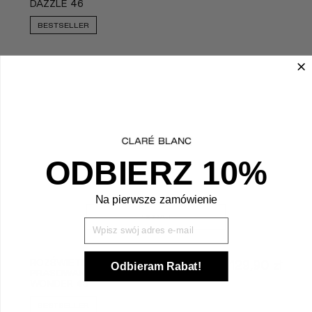
DAZZLE 46
BESTSELLER
ODBIERZ 10%
Na pierwsze zamówienie
DODAJ
Wpisz Swój mail
ROZŚWIETLAJĄCY PUDER
129,90
zł
Odbieram Rabat!
PRASOWANY - SECRET
WONDER 45
BESTSELLER