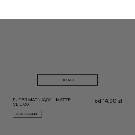
DODAJ
PUDER MATUJĄCY - MATTE
od
14,90
zł
VEIL 06
BESTSELLER