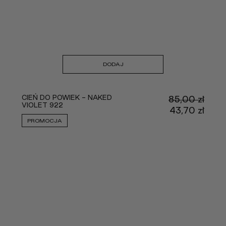
DODAJ
CIEŃ DO POWIEK - NAKED
85,00
zł
VIOLET 922
Pier
43,70
zł
cena
Aktu
PROMOCJA
wynos
cena
85,00
wyno
43,70