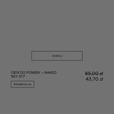
DODAJ
CIEŃ DO POWIEK - NAKED
85,00
zł
SKY 917
Pier
43,70
zł
cena
Aktu
PROMOCJA
wynos
cena
85,00
wyno
43,70