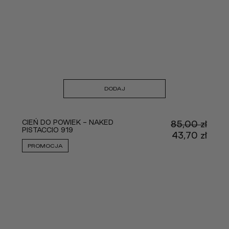
DODAJ
CIEŃ DO POWIEK - NAKED
85,00
zł
PISTACCIO 919
Pier
43,70
zł
cena
Aktu
PROMOCJA
wynos
cena
85,00
wyno
43,70