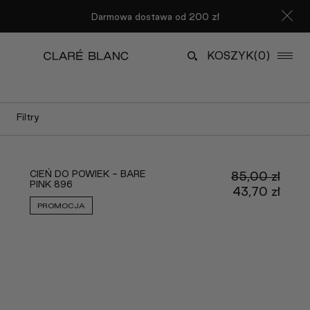
Darmowa dostawa od 200 zł
KOSZYK
(0)
Filtry
CIEŃ DO POWIEK - BARE
85,00
zł
PINK 896
Pier
43,70
zł
cena
Aktu
PROMOCJA
wynos
cena
85,00
wyno
43,70