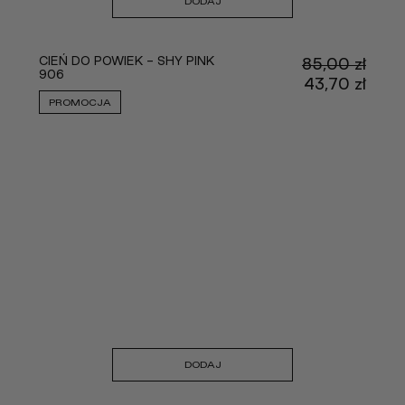
DODAJ
CIEŃ DO POWIEK - SHY PINK
85,00
zł
906
Pier
43,70
zł
cena
Aktu
PROMOCJA
wynos
cena
85,00
wyno
43,70
DODAJ