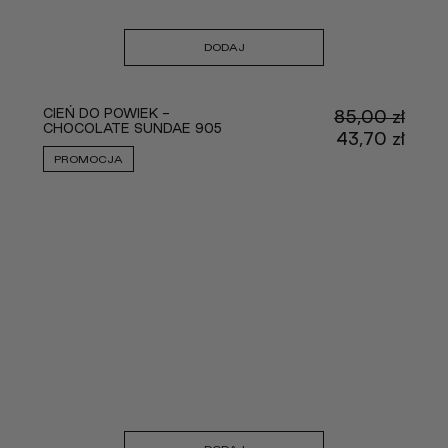
DODAJ
CIEŃ DO POWIEK -
85,00
zł
CHOCOLATE SUNDAE 905
Pier
43,70
zł
cena
Aktu
PROMOCJA
wynos
cena
85,00
wyno
43,70