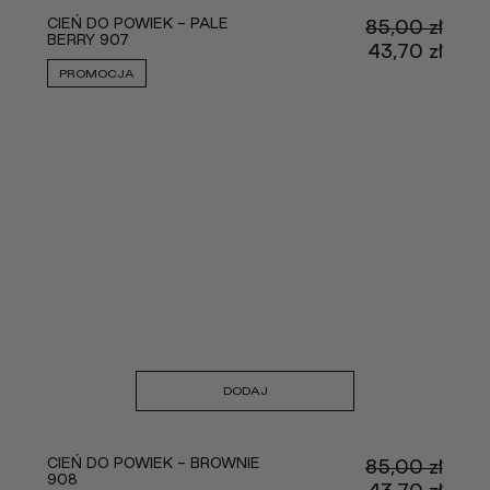
CIEŃ DO POWIEK - PALE
85,00
zł
BERRY 907
Pier
43,70
zł
cena
Aktu
PROMOCJA
wynos
cena
85,00
wyno
43,70
DODAJ
CIEŃ DO POWIEK - BROWNIE
85,00
zł
908
Pier