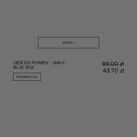
DODAJ
CIEŃ DO POWIEK - NAVY
85,00
zł
BLUE 902
Pier
43,70
zł
cena
Aktu
PROMOCJA
wynos
cena
85,00
wyno
43,70