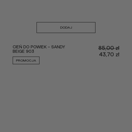
DODAJ
CIEŃ DO POWIEK - SANDY
85,00
zł
BEIGE 903
Pier
43,70
zł
cena
Aktu
PROMOCJA
wynos
cena
85,00
wyno
43,70