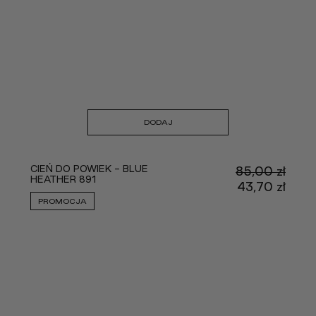
DODAJ
CIEŃ DO POWIEK - BLUE
85,00
zł
HEATHER 891
Pier
43,70
zł
cena
Aktu
PROMOCJA
wynos
cena
85,00
wyno
43,70