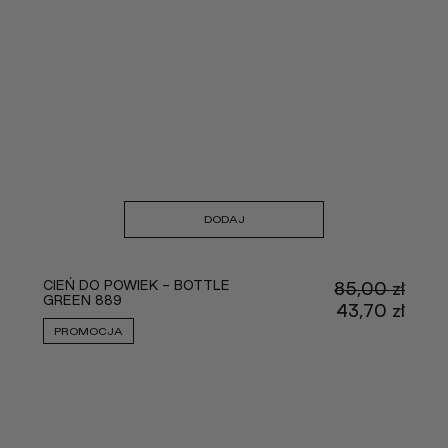
DODAJ
CIEŃ DO POWIEK - BOTTLE
85,00
zł
GREEN 889
Pier
43,70
zł
cena
Aktu
PROMOCJA
wynos
cena
85,00
wyno
43,70