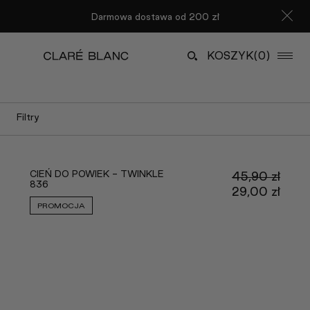
Darmowa dostawa od 200 zł
KOSZYK
(0)
Filtry
CIEŃ DO POWIEK - TWINKLE
45,90
zł
836
Pier
29,00
zł
cena
Aktu
PROMOCJA
wynos
cena
45,90
wyno
29,00