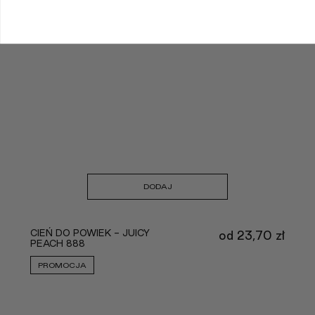
DODAJ
CIEŃ DO POWIEK - JUICY
od
23,70
zł
PEACH 888
PROMOCJA