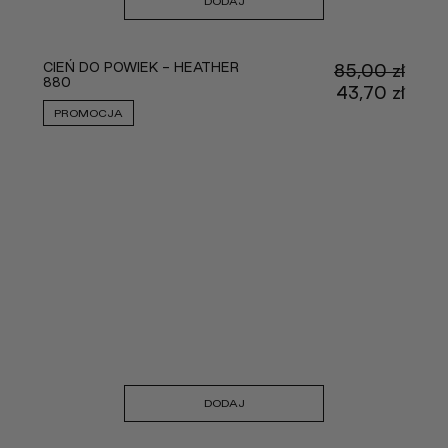
DODAJ
CIEŃ DO POWIEK - HEATHER
85,00
zł
880
Pier
43,70
zł
cena
Aktu
PROMOCJA
wynos
cena
85,00
wyno
43,70
DODAJ