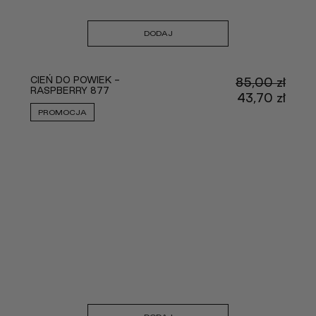
DODAJ
CIEŃ DO POWIEK -
85,00
zł
RASPBERRY 877
Pier
43,70
zł
cena
Aktu
PROMOCJA
wynos
cena
85,00
wyno
43,70