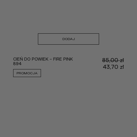
DODAJ
CIEŃ DO POWIEK - FIRE PINK
85,00
zł
894
Pier
43,70
zł
cena
Aktu
PROMOCJA
wynos
cena
85,00
wyno
43,70