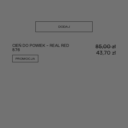
DODAJ
CIEŃ DO POWIEK - REAL RED
85,00
zł
876
Pier
43,70
zł
cena
Aktu
PROMOCJA
wynos
cena
85,00
wyno
43,70