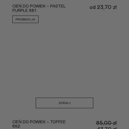
CIEŃ DO POWIEK - PASTEL
od
23,70
zł
PURPLE 881
PROMOCJA
DODAJ
CIEŃ DO POWIEK - TOFFEE
85,00
zł
882
Pier