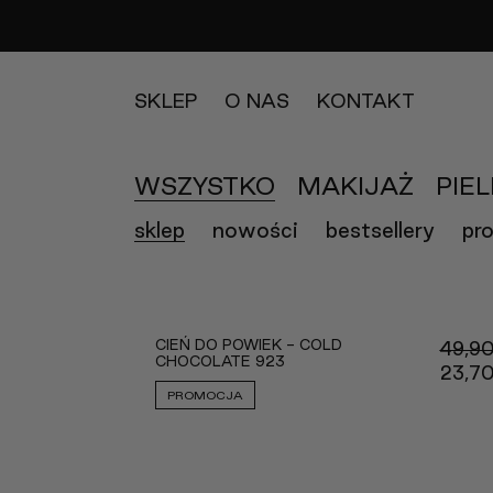
SKLEP
O NAS
KONTAKT
WSZYSTKO
MAKIJAŻ
PIE
sklep
nowości
bestsellery
pr
CIEŃ DO POWIEK - COLD
49,9
CHOCOLATE 923
23,7
PROMOCJA