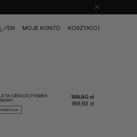
L
EN
MOJE KONTO
KOSZYK
(0)
LETA CIENI DO POWIEK
199,90
zł
SMOKY
Pierwotna
169,92
zł
cena
Aktualna
ROMOCJA
wynosiła:
cena
199,90 zł.
wynosi:
169,92 zł.