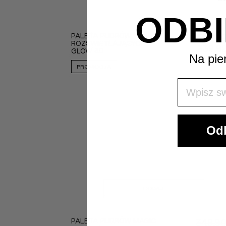
ODBI
PALETA PUDRÓW
399,9
ROZŚWIETLAJĄCYCH
339,9
GLOW 3D
Na pie
PROMOCJA
Wpisz Swó
Odb
DODAJ
PALETA PUDRÓW MAGIC
349,9