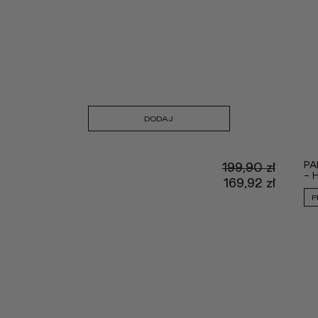
DODAJ
PA
199,90
zł
- 
Pierwo
169,92
zł
cena
Aktual
P
wynosił
cena
199,90 
wynosi
169,92 