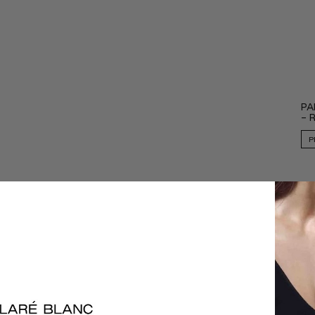
PA
- 
P