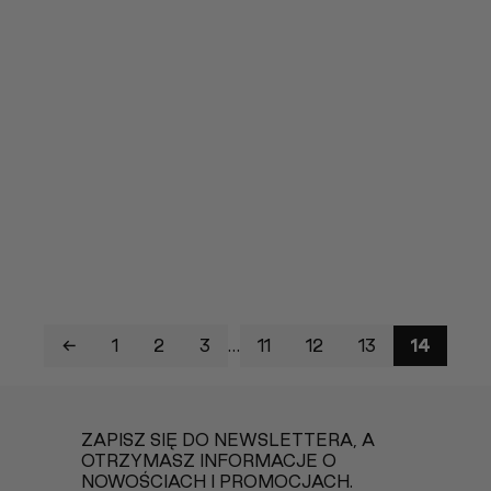
349,90 zł.
wynosi:
297,42 zł.
←
1
2
3
…
11
12
13
14
ZAPISZ SIĘ DO NEWSLETTERA, A
OTRZYMASZ INFORMACJE O
NOWOŚCIACH I PROMOCJACH.