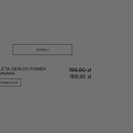
DODAJ
LETA CIENI DO POWIEK
199,90
zł
HAVANA
tna
Pierwotna
169,92
zł
na
cena
Aktualna
ROMOCJA
a:
wynosiła:
cena
zł.
:
199,90 zł.
wynosi:
zł.
169,92 zł.