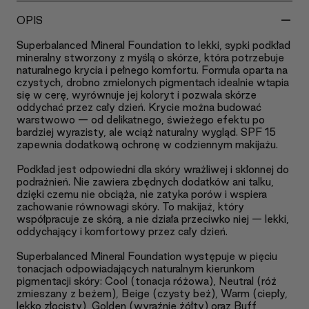
-
OPIS
Superbalanced Mineral Foundation to lekki, sypki podkład
mineralny stworzony z myślą o skórze, która potrzebuje
naturalnego krycia i pełnego komfortu. Formuła oparta na
czystych, drobno zmielonych pigmentach idealnie wtapia
się w cerę, wyrównuje jej koloryt i pozwala skórze
oddychać przez cały dzień. Krycie można budować
warstwowo — od delikatnego, świeżego efektu po
bardziej wyrazisty, ale wciąż naturalny wygląd. SPF 15
zapewnia dodatkową ochronę w codziennym makijażu.
Podkład jest odpowiedni dla skóry wrażliwej i skłonnej do
podrażnień. Nie zawiera zbędnych dodatków ani talku,
dzięki czemu nie obciąża, nie zatyka porów i wspiera
zachowanie równowagi skóry. To makijaż, który
współpracuje ze skórą, a nie działa przeciwko niej — lekki,
oddychający i komfortowy przez cały dzień.
Superbalanced Mineral Foundation występuje w pięciu
tonacjach odpowiadających naturalnym kierunkom
pigmentacji skóry: Cool (tonacja różowa), Neutral (róż
zmieszany z beżem), Beige (czysty beż), Warm (ciepły,
lekko złocisty), Golden (wyraźnie żółty) oraz Buff