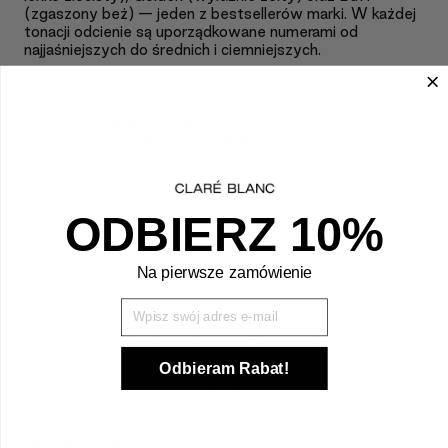
(zgaszony beż) — jeden z bestsellerów marki. W każdej
tonacji odcienie są uporządkowane numerami od
najjaśniejszych do średnich i ciemniejszych.
Beige 340 to jasny-średni czysty beż. Dobrze
dopasowuje się do skóry o naturalnie beżowej karnacji,
która nie wpada w róż ani żółć. Odpowiedni dla cer
potrzebujących naturalnego, gładkiego wykończenia.
+
APLIKACJA
ODBIERZ 10%
+
SKŁAD
Na pierwsze zamówienie
Wpisz Swój mail
CUSTOMER REVIEWS
Odbieram Rabat!
Na razie nie ma opinii o produkcie.
Tylko zalogowani klienci, którzy kupili ten produkt mogą
napisać opinię.