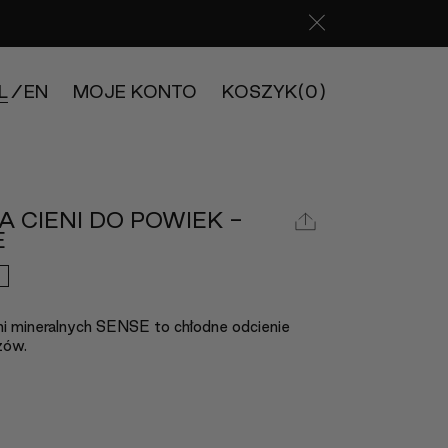
L
EN
MOJE KONTO
KOSZYK
(0)
A CIENI DO POWIEK -
E
eni mineralnych SENSE to chłodne odcienie
zów.