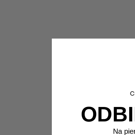
ODBI
Na pie