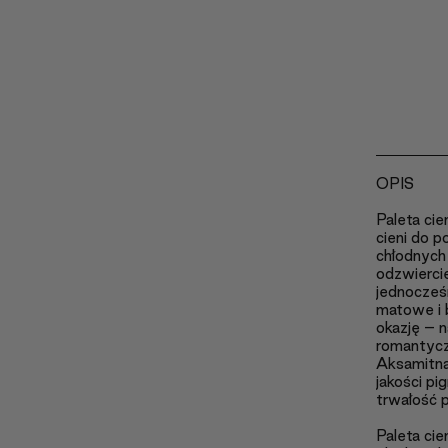
OPIS
Paleta ci
cieni do p
chłodnych 
odzwiercie
jednocześn
matowe i b
okazję – n
romantycz
Aksamitna
jakości pi
trwałość p
Paleta ci