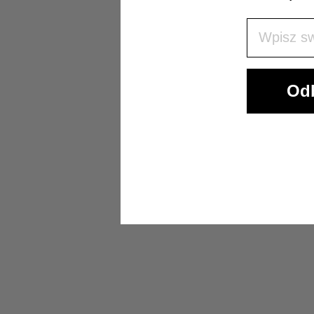
Wpisz Swó
Odb