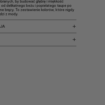
obranych, by budować głębię i miękkość
: od delikatnego beżu i popielatego taupe po
ne brązy. To zestawienie kolorów, które nigdy
dzi z mody.
+
CJA
+