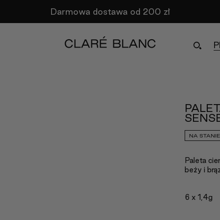
Darmowa dostawa od 200 zł
P
PALET
SENS
NA STANIE
Paleta ci
beży i brą
6 x 1,4g