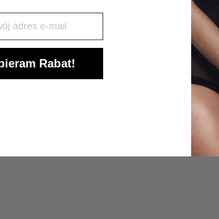
j mail
ieram Rabat!