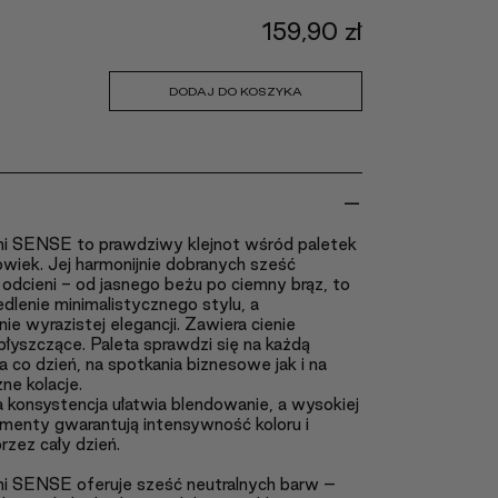
159,90
zł
DODAJ DO KOSZYKA
-
eni SENSE to prawdziwy klejnot wśród paletek
owiek. Jej harmonijnie dobranych sześć
odcieni - od jasnego beżu po ciemny brąz, to
dlenie minimalistycznego stylu, a
ie wyrazistej elegancji. Zawiera cienie
łyszczące. Paleta sprawdzi się na każdą
a co dzień, na spotkania biznesowe jak i na
ne kolacje.
 konsystencja ułatwia blendowanie, a wysokiej
gmenty gwarantują intensywność koloru i
rzez cały dzień.
eni SENSE oferuje sześć neutralnych barw –