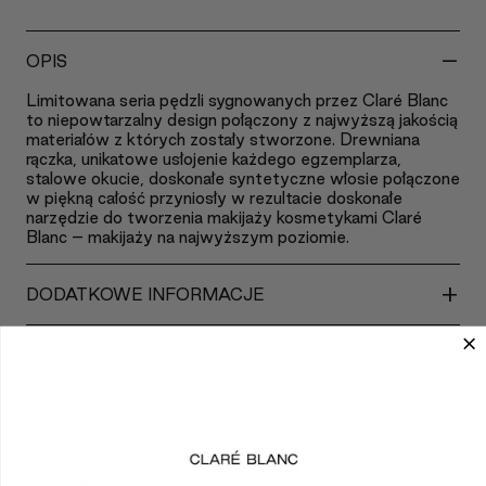
-
OPIS
Limitowana seria pędzli sygnowanych przez Claré Blanc
to niepowtarzalny design połączony z najwyższą jakością
materiałów z których zostały stworzone. Drewniana
rączka, unikatowe usłojenie każdego egzemplarza,
stalowe okucie, doskonałe syntetyczne włosie połączone
w piękną całość przyniosły w rezultacie doskonałe
narzędzie do tworzenia makijaży kosmetykami Claré
Blanc – makijaży na najwyższym poziomie.
+
DODATKOWE INFORMACJE
CUSTOMER REVIEWS
Na razie nie ma opinii o produkcie.
Tylko zalogowani klienci, którzy kupili ten produkt mogą