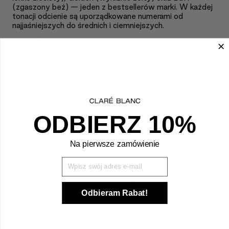
(zgaszony beż) — jeden z bestsellerów marki. W każdej
tonacji odcienie są uporządkowane numerami od
najjaśniejszych do średnich i ciemniejszych.
Warm 560 to średnio-ciemny, złocisto-ciepły odcień.
Dobrze współgra ze skórą o intensywniejszej, ciepłej
karnacji — taką, która naturalnie ma złote tony lub łatwo
się opala. Odcień zapewnia harmonijne, jednolite
wyrównanie bez żółtych ani pomarańczowych podbitek.
+
APLIKACJA
ODBIERZ 10%
+
SKŁAD
Na pierwsze zamówienie
Wpisz Swój mail
CUSTOMER REVIEWS
Odbieram Rabat!
Na razie nie ma opinii o produkcie.
Tylko zalogowani klienci, którzy kupili ten produkt mogą