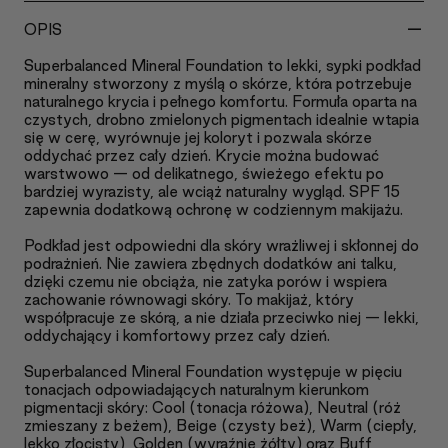
-
OPIS
Superbalanced Mineral Foundation to lekki, sypki podkład
mineralny stworzony z myślą o skórze, która potrzebuje
naturalnego krycia i pełnego komfortu. Formuła oparta na
czystych, drobno zmielonych pigmentach idealnie wtapia
się w cerę, wyrównuje jej koloryt i pozwala skórze
oddychać przez cały dzień. Krycie można budować
warstwowo — od delikatnego, świeżego efektu po
bardziej wyrazisty, ale wciąż naturalny wygląd. SPF 15
zapewnia dodatkową ochronę w codziennym makijażu.
Podkład jest odpowiedni dla skóry wrażliwej i skłonnej do
podrażnień. Nie zawiera zbędnych dodatków ani talku,
dzięki czemu nie obciąża, nie zatyka porów i wspiera
zachowanie równowagi skóry. To makijaż, który
współpracuje ze skórą, a nie działa przeciwko niej — lekki,
oddychający i komfortowy przez cały dzień.
Superbalanced Mineral Foundation występuje w pięciu
tonacjach odpowiadających naturalnym kierunkom
pigmentacji skóry: Cool (tonacja różowa), Neutral (róż
zmieszany z beżem), Beige (czysty beż), Warm (ciepły,
lekko złocisty), Golden (wyraźnie żółty) oraz Buff