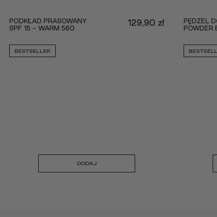
PODKŁAD PRASOWANY
PĘDZEL D
129,90
zł
SPF 15 - WARM 560
POWDER 
BESTSELLER
BESTSEL
DODAJ