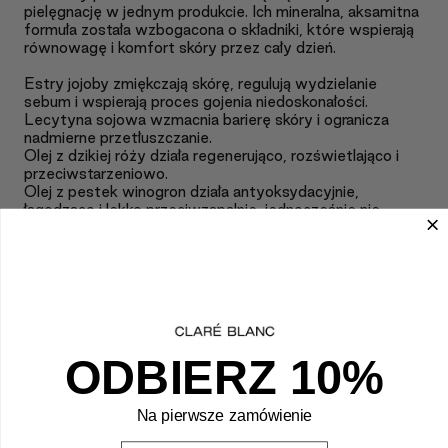
pielęgnację w jednym produkcie. Ich mineralna, aksamitna
formuła została wzbogacona o składniki, które wspierają
równowagę i komfort skóry przez cały dzień.
Estry jojoby zmiękczają skórę, regulują wydzielanie
sebum i wspierają proces gojenia niedoskonałości.
Lecytyna sojowa wzmacnia barierę skóry i ogranicza
nadmierne przetłuszczanie.
Olej z dzikiej róży działa regenerująco, rozświetlająco i
przeciwstarzeniowo.
Olej z pestek winogron działa antyoksydacyjnie,
łagodząco i lekko przeciwzapalnie, jednocześnie nie
obciążając skóry.
Olejek z drzewa herbacianego wspiera skórę skłonną do
niedoskonałości.
Ekstrakt z alg nawilża, odżywia i chroni przed czynnikami
zewnętrznymi.
Witamina E działa jako silny antyoksydant, chroniąc skórę
przed stresem oksydacyjnym.
ODBIERZ 10%
Dzięki temu połączeniu podkład prasowany Claré Blanc
daje nie tylko naturalny, równomierny makijaż, ale też
realne wsparcie pielęgnacyjne — skóra staje się gładsza,
Na pierwsze zamówienie
miękka, elastyczna i zdrowo rozświetlona.
Wpisz Swój mail