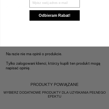
+
APLIKACJA
Odbieram Rabat!
+
SKŁAD
CUSTOMER REVIEWS
Na razie nie ma opinii o produkcie.
Tylko zalogowani klienci, którzy kupili ten produkt mogą
napisać opinię.
PRODUKTY POWIĄZANE
WYBIERZ DODATKOWE PRODUKTY DLA UZYSKANIA PEŁNEGO
EFEKTU