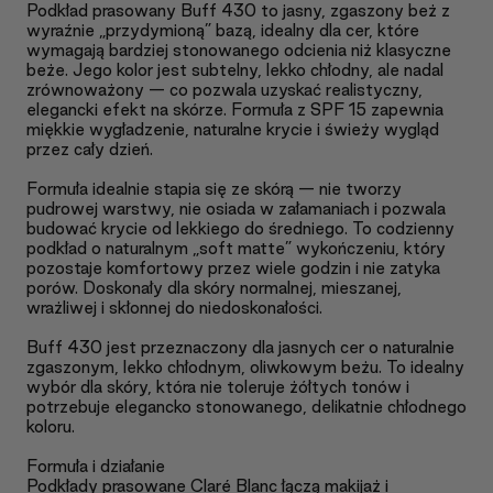
Podkład prasowany Buff 430 to jasny, zgaszony beż z
wyraźnie „przydymioną” bazą, idealny dla cer, które
wymagają bardziej stonowanego odcienia niż klasyczne
beże. Jego kolor jest subtelny, lekko chłodny, ale nadal
zrównoważony — co pozwala uzyskać realistyczny,
elegancki efekt na skórze. Formuła z SPF 15 zapewnia
miękkie wygładzenie, naturalne krycie i świeży wygląd
przez cały dzień.
Formuła idealnie stapia się ze skórą — nie tworzy
pudrowej warstwy, nie osiada w załamaniach i pozwala
budować krycie od lekkiego do średniego. To codzienny
podkład o naturalnym „soft matte” wykończeniu, który
pozostaje komfortowy przez wiele godzin i nie zatyka
porów. Doskonały dla skóry normalnej, mieszanej,
wrażliwej i skłonnej do niedoskonałości.
Buff 430 jest przeznaczony dla jasnych cer o naturalnie
zgaszonym, lekko chłodnym, oliwkowym beżu. To idealny
wybór dla skóry, która nie toleruje żółtych tonów i
potrzebuje elegancko stonowanego, delikatnie chłodnego
koloru.
Formuła i działanie
Podkłady prasowane Claré Blanc łączą makijaż i