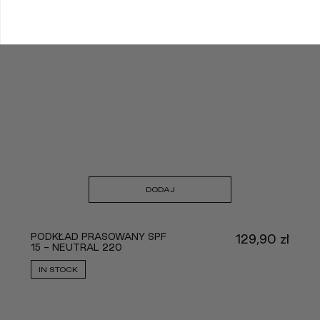
DODAJ
PODKŁAD PRASOWANY SPF
129,90
zł
15 - NEUTRAL 220
IN STOCK