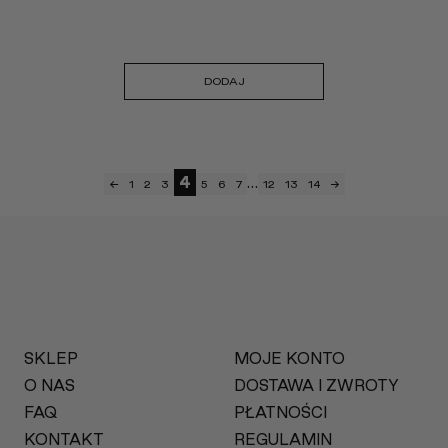
DODAJ
4
…
←
1
2
3
5
6
7
12
13
14
→
SKLEP
MOJE KONTO
O NAS
DOSTAWA I ZWROTY
FAQ
PŁATNOŚCI
KONTAKT
REGULAMIN