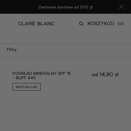
Darmowa dostawa od 200 zł
KOSZYK
(0)
Filtry
PODKŁAD MINERALNY SPF 15
od
14,90
zł
- BUFF 445
BESTSELLER