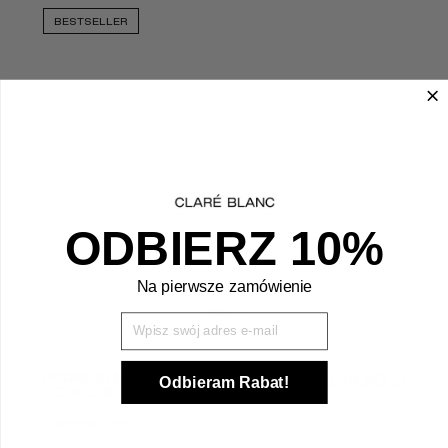
BESTSELLER
ODBIERZ 10%
Na pierwsze zamówienie
DODAJ
Wpisz Swój mail
PODKŁAD MINERALNY SPF 15
od
14,90
zł
Odbieram Rabat!
- COOL 150
BESTSELLER