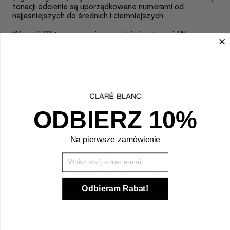
tonacji odcienie są uporządkowane numerami od
najjaśniejszych do średnich i ciemniejszych.
Warm 570 to najciemniejszy odcień w tonacji Warm —
głęboki, ciepły beż o eleganckim złocistym charakterze.
Przeznaczony dla skóry o wyraźnej, ciepłej karnacji, która
potrzebuje naturalnego wyrównania i subtelnego
podkreślenia złotego tonu.
+
APLIKACJA
ODBIERZ 10%
+
SKŁAD
Na pierwsze zamówienie
Wpisz Swój mail
CUSTOMER REVIEWS
Odbieram Rabat!
Na razie nie ma opinii o produkcie.
Tylko zalogowani klienci, którzy kupili ten produkt mogą
napisać opinię.