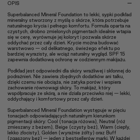
-
OPIS
Superbalanced Mineral Foundation to lekki, sypki podkład
mineralny stworzony z myślą o skórze, która potrzebuje
naturalnego krycia i pełnego komfortu. Formuła oparta na
czystych, drobno zmielonych pigmentach idealnie wtapia
się w cerę, wyrównuje jej koloryt i pozwala skórze
oddychać przez cały dzień. Krycie można budować
warstwowo — od delikatnego, świeżego efektu po
bardziej wyrazisty, ale wciąż naturalny wygląd. SPF 15
zapewnia dodatkową ochronę w codziennym makijażu.
Podkład jest odpowiedni dla skóry wrażliwej i skłonnej do
podrażnień. Nie zawiera zbędnych dodatków ani talku,
dzięki czemu nie obciąża, nie zatyka porów i wspiera
zachowanie równowagi skóry. To makijaż, który
współpracuje ze skórą, a nie działa przeciwko niej — lekki,
oddychający i komfortowy przez cały dzień.
Superbalanced Mineral Foundation występuje w pięciu
tonacjach odpowiadających naturalnym kierunkom
pigmentacji skóry: Cool (tonacja różowa), Neutral (róż
zmieszany z beżem), Beige (czysty beż), Warm (ciepły,
lekko złocisty), Golden (wyraźnie żółty) oraz Buff
(zgaszony beż) — jeden z bestsellerów marki. W każdej