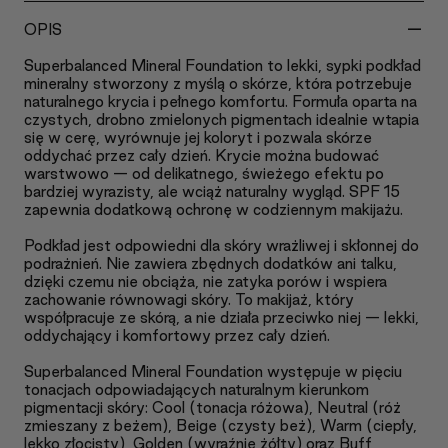
-
OPIS
Superbalanced Mineral Foundation to lekki, sypki podkład
mineralny stworzony z myślą o skórze, która potrzebuje
naturalnego krycia i pełnego komfortu. Formuła oparta na
czystych, drobno zmielonych pigmentach idealnie wtapia
się w cerę, wyrównuje jej koloryt i pozwala skórze
oddychać przez cały dzień. Krycie można budować
warstwowo — od delikatnego, świeżego efektu po
bardziej wyrazisty, ale wciąż naturalny wygląd. SPF 15
zapewnia dodatkową ochronę w codziennym makijażu.
Podkład jest odpowiedni dla skóry wrażliwej i skłonnej do
podrażnień. Nie zawiera zbędnych dodatków ani talku,
dzięki czemu nie obciąża, nie zatyka porów i wspiera
zachowanie równowagi skóry. To makijaż, który
współpracuje ze skórą, a nie działa przeciwko niej — lekki,
oddychający i komfortowy przez cały dzień.
Superbalanced Mineral Foundation występuje w pięciu
tonacjach odpowiadających naturalnym kierunkom
pigmentacji skóry: Cool (tonacja różowa), Neutral (róż
zmieszany z beżem), Beige (czysty beż), Warm (ciepły,
lekko złocisty), Golden (wyraźnie żółty) oraz Buff