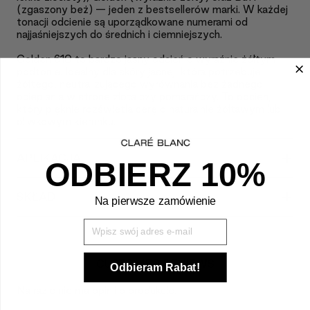
(zgaszony beż) — jeden z bestsellerów marki. W każdej
tonacji odcienie są uporządkowane numerami od
najjaśniejszych do średnich i ciemniejszych.
Golden 610 to bardzo jasny odcień o wyraźnie żółtym
podtonie. Idealny dla skóry jasnej, która potrzebuje
żółtego, neutralizującego wyrównania bez żadnego
ocieplania w stronę złota czy pomarańczy. To odcień,
który pięknie rozświetla cerę o naturalnie żółtawym lub
oliwkowym kierunku.
+
APLIKACJA
ODBIERZ 10%
+
SKŁAD
Na pierwsze zamówienie
Wpisz Swój mail
CUSTOMER REVIEWS
Odbieram Rabat!
Na razie nie ma opinii o produkcie.