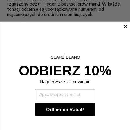
(zgaszony beż) — jeden z bestsellerów marki. W każdej
tonacji odcienie są uporządkowane numerami od
najjaśniejszych do średnich i ciemniejszych.
Warm 530 to jasny odcień o ciepłej, beżowo-złotej
tonacji. Sprawdzi się u osób, których skóra jest jasna do
jasnej-średniej i wygląda najlepiej w subtelnym
ociepleniu. Odcień nadaje cerze naturalny, słoneczny
efekt bez przesadzenia w stronę intensywnego złota.
+
APLIKACJA
ODBIERZ 10%
+
SKŁAD
Na pierwsze zamówienie
Wpisz Swój mail
CUSTOMER REVIEWS
Odbieram Rabat!
Na razie nie ma opinii o produkcie.
Tylko zalogowani klienci, którzy kupili ten produkt mogą