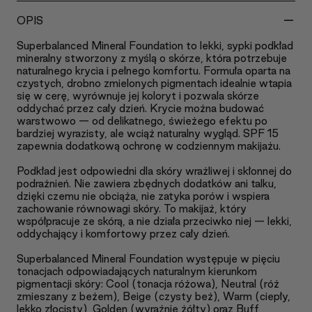
-
OPIS
Superbalanced Mineral Foundation to lekki, sypki podkład
mineralny stworzony z myślą o skórze, która potrzebuje
naturalnego krycia i pełnego komfortu. Formuła oparta na
czystych, drobno zmielonych pigmentach idealnie wtapia
się w cerę, wyrównuje jej koloryt i pozwala skórze
oddychać przez cały dzień. Krycie można budować
warstwowo — od delikatnego, świeżego efektu po
bardziej wyrazisty, ale wciąż naturalny wygląd. SPF 15
zapewnia dodatkową ochronę w codziennym makijażu.
Podkład jest odpowiedni dla skóry wrażliwej i skłonnej do
podrażnień. Nie zawiera zbędnych dodatków ani talku,
dzięki czemu nie obciąża, nie zatyka porów i wspiera
zachowanie równowagi skóry. To makijaż, który
współpracuje ze skórą, a nie działa przeciwko niej — lekki,
oddychający i komfortowy przez cały dzień.
Superbalanced Mineral Foundation występuje w pięciu
tonacjach odpowiadających naturalnym kierunkom
pigmentacji skóry: Cool (tonacja różowa), Neutral (róż
zmieszany z beżem), Beige (czysty beż), Warm (ciepły,
lekko złocisty), Golden (wyraźnie żółty) oraz Buff