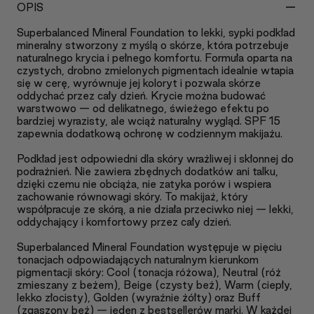
-
OPIS
Superbalanced Mineral Foundation to lekki, sypki podkład
mineralny stworzony z myślą o skórze, która potrzebuje
naturalnego krycia i pełnego komfortu. Formuła oparta na
czystych, drobno zmielonych pigmentach idealnie wtapia
się w cerę, wyrównuje jej koloryt i pozwala skórze
oddychać przez cały dzień. Krycie można budować
warstwowo — od delikatnego, świeżego efektu po
bardziej wyrazisty, ale wciąż naturalny wygląd. SPF 15
zapewnia dodatkową ochronę w codziennym makijażu.
Podkład jest odpowiedni dla skóry wrażliwej i skłonnej do
podrażnień. Nie zawiera zbędnych dodatków ani talku,
dzięki czemu nie obciąża, nie zatyka porów i wspiera
zachowanie równowagi skóry. To makijaż, który
współpracuje ze skórą, a nie działa przeciwko niej — lekki,
oddychający i komfortowy przez cały dzień.
Superbalanced Mineral Foundation występuje w pięciu
tonacjach odpowiadających naturalnym kierunkom
pigmentacji skóry: Cool (tonacja różowa), Neutral (róż
zmieszany z beżem), Beige (czysty beż), Warm (ciepły,
lekko złocisty), Golden (wyraźnie żółty) oraz Buff
(zgaszony beż) — jeden z bestsellerów marki. W każdej