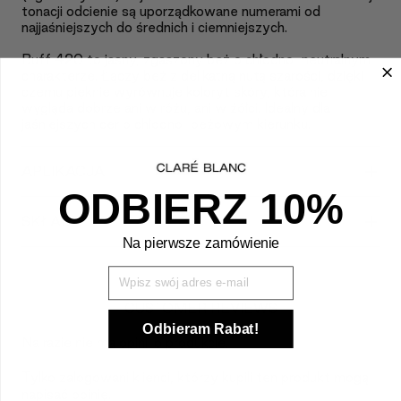
tonacji odcienie są uporządkowane numerami od
najjaśniejszych do średnich i ciemniejszych.
Buff 420 to jasny, zgaszony beż o chłodno-neutralnym
charakterze. Łączy beż z delikatną nutą szarości, dzięki
czemu pięknie wyrównuje koloryt skóry, która nie
wygląda dobrze ani w różu, ani w żółci. Idealny dla
jaśniejszych cer o chłodno-beżowym kierunku.
+
APLIKACJA
ODBIERZ 10%
+
SKŁAD
Na pierwsze zamówienie
Wpisz Swój mail
CUSTOMER REVIEWS
Odbieram Rabat!
Na razie nie ma opinii o produkcie.
Tylko zalogowani klienci, którzy kupili ten produkt mogą
napisać opinię.