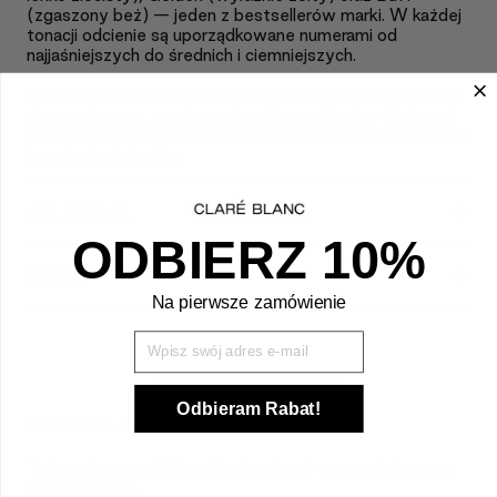
(zgaszony beż) — jeden z bestsellerów marki. W każdej
tonacji odcienie są uporządkowane numerami od
najjaśniejszych do średnich i ciemniejszych.
Podkład mineralny Beige 330 to jasny beżowy odcień o
równomiernym, czystym charakterze. Idealny dla jasnej
cery, która potrzebuje neutralnego wyrównania bez różu i
bez ciepłych tonów.
+
APLIKACJA
ODBIERZ 10%
+
SKŁAD
Na pierwsze zamówienie
Wpisz Swój mail
CUSTOMER REVIEWS
Odbieram Rabat!
Na razie nie ma opinii o produkcie.
Tylko zalogowani klienci, którzy kupili ten produkt mogą
napisać opinię.