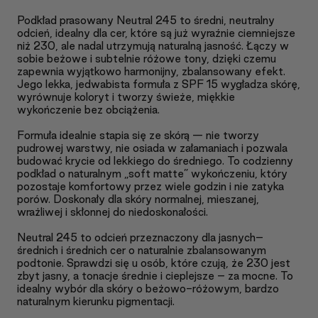
Podkład prasowany Neutral 245 to średni, neutralny
odcień, idealny dla cer, które są już wyraźnie ciemniejsze
niż 230, ale nadal utrzymują naturalną jasność. Łączy w
sobie beżowe i subtelnie różowe tony, dzięki czemu
zapewnia wyjątkowo harmonijny, zbalansowany efekt.
Jego lekka, jedwabista formuła z SPF 15 wygładza skórę,
wyrównuje koloryt i tworzy świeże, miękkie
wykończenie bez obciążenia.
Formuła idealnie stapia się ze skórą — nie tworzy
pudrowej warstwy, nie osiada w załamaniach i pozwala
budować krycie od lekkiego do średniego. To codzienny
podkład o naturalnym „soft matte” wykończeniu, który
pozostaje komfortowy przez wiele godzin i nie zatyka
porów. Doskonały dla skóry normalnej, mieszanej,
wrażliwej i skłonnej do niedoskonałości.
Neutral 245 to odcień przeznaczony dla jasnych–
średnich i średnich cer o naturalnie zbalansowanym
podtonie. Sprawdzi się u osób, które czują, że 230 jest
zbyt jasny, a tonacje średnie i cieplejsze – za mocne. To
idealny wybór dla skóry o beżowo-różowym, bardzo
naturalnym kierunku pigmentacji.