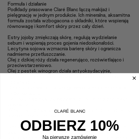
Formuła i działanie
Podkłady prasowane Claré Blanc łączą makijaż i
pielęgnację w jednym produkcie. Ich mineralna, aksamitna
formuła została wzbogacona o składniki, które wspierają
równowagę i komfort skóry przez cały dzień.
Estry jojoby zmiękczają skórę, regulują wydzielanie
sebum i wspierają proces gojenia niedoskonałości.
Lecytyna sojowa wzmacnia barierę skóry i ogranicza
nadmierne przetłuszczanie.
Olej z dzikiej róży działa regenerująco, rozświetlająco i
przeciwstarzeniowo.
Olej z pestek winogron działa antyoksydacyjnie,
łagodząco i lekko przeciwzapalnie, jednocześnie nie
obciążając skóry.
Olejek z drzewa herbacianego wspiera skórę skłonną do
niedoskonałości.
Ekstrakt z alg nawilża, odżywia i chroni przed czynnikami
zewnętrznymi.
Witamina E działa jako silny antyoksydant, chroniąc skórę
przed stresem oksydacyjnym.
ODBIERZ 10%
Dzięki temu połączeniu podkład prasowany Claré Blanc
daje nie tylko naturalny, równomierny makijaż, ale też
Na pierwsze zamówienie
realne wsparcie pielęgnacyjne — skóra staje się gładsza,