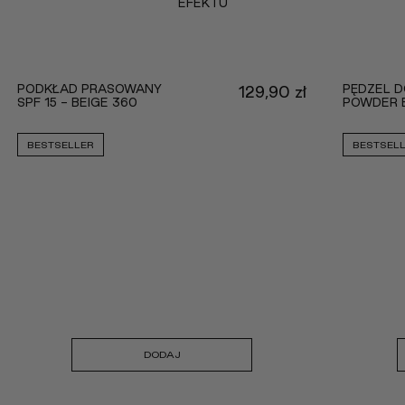
EFEKTU
PODKŁAD PRASOWANY
PĘDZEL D
129,90
zł
SPF 15 - BEIGE 360
POWDER 
BESTSELLER
BESTSEL
DODAJ