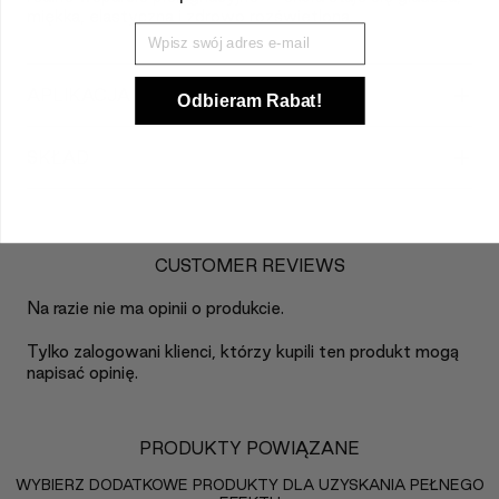
miękka, elastyczna i zdrowo rozświetlona.
Wpisz Swój mail
+
APLIKACJA
Odbieram Rabat!
+
SKŁAD
CUSTOMER REVIEWS
Na razie nie ma opinii o produkcie.
Tylko zalogowani klienci, którzy kupili ten produkt mogą
napisać opinię.
PRODUKTY POWIĄZANE
WYBIERZ DODATKOWE PRODUKTY DLA UZYSKANIA PEŁNEGO