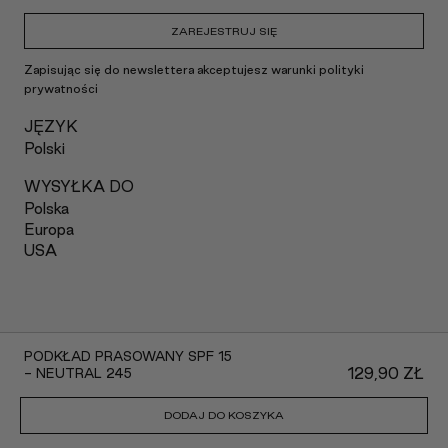
ZAREJESTRUJ SIĘ
Zapisując się do newslettera akceptujesz warunki polityki
prywatności
JĘZYK
Polski
WYSYŁKA DO
Polska
Europa
USA
2022 Claré Blanc
PODKŁAD PRASOWANY SPF 15
129,90
ZŁ
- NEUTRAL 245
DODAJ DO KOSZYKA